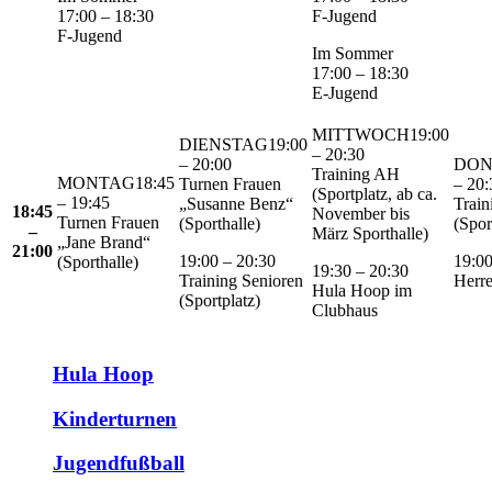
17:00 – 18:30
F-Jugend
F-Jugend
Im Sommer
17:00 – 18:30
E-Jugend
19:00
19:00
– 20:30
– 20:00
Training AH
18:45
Turnen Frauen
– 20:
(Sportplatz, ab ca.
– 19:45
„Susanne Benz“
Train
18:45
November bis
Turnen Frauen
(Sporthalle)
(Spor
–
März Sporthalle)
„Jane Brand“
21:00
19:00 – 20:30
19:00
(Sporthalle)
19:30 – 20:30
Training Senioren
Herre
Hula Hoop im
(Sportplatz)
Clubhaus
Hula Hoop
Kinderturnen
Jugendfußball