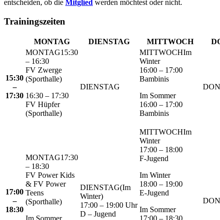
entscheiden, ob die
Mitglied
werden möchtest oder nicht.
Trainingszeiten
MONTAG
DIENSTAG
MITTWOCH
D
15:30
Im
– 16:30
Winter
FV Zwerge
16:00 – 17:00
15:30
(Sporthalle)
Bambinis
–
17:30
16:30 – 17:30
Im Sommer
FV Hüpfer
16:00 – 17:00
(Sporthalle)
Bambinis
Im
Winter
17:00 – 18:00
17:30
F-Jugend
– 18:30
FV Power Kids
Im Winter
& FV Power
18:00 – 19:00
(Im
17:00
Teens
E-Jugend
Winter)
–
(Sporthalle)
17:00 – 19:00 Uhr
18:30
Im Sommer
D – Jugend
Im Sommer
17:00 – 18:30