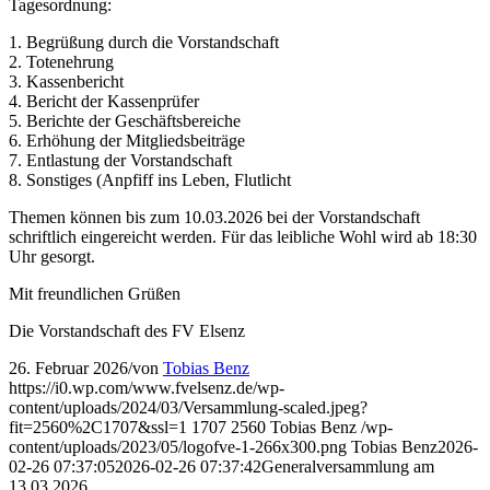
Tagesordnung:
1. Begrüßung durch die Vorstandschaft
2. Totenehrung
3. Kassenbericht
4. Bericht der Kassenprüfer
5. Berichte der Geschäftsbereiche
6. Erhöhung der Mitgliedsbeiträge
7. Entlastung der Vorstandschaft
8. Sonstiges (Anpfiff ins Leben, Flutlicht
Themen können bis zum 10.03.2026 bei der Vorstandschaft
schriftlich eingereicht werden. Für das leibliche Wohl wird ab 18:30
Uhr gesorgt.
Mit freundlichen Grüßen
Die Vorstandschaft des FV Elsenz
26. Februar 2026
/
von
Tobias Benz
https://i0.wp.com/www.fvelsenz.de/wp-
content/uploads/2024/03/Versammlung-scaled.jpeg?
fit=2560%2C1707&ssl=1
1707
2560
Tobias Benz
/wp-
content/uploads/2023/05/logofve-1-266x300.png
Tobias Benz
2026-
02-26 07:37:05
2026-02-26 07:37:42
Generalversammlung am
13.03.2026