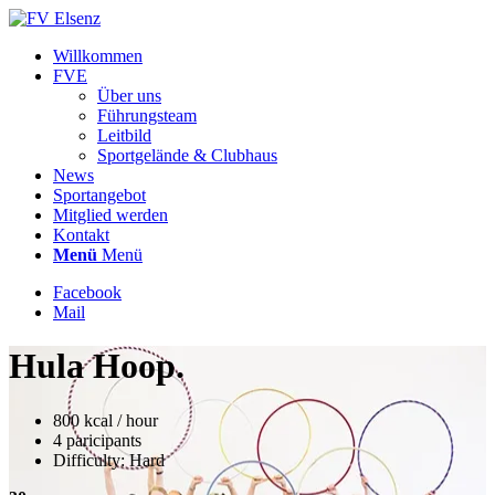
Willkommen
FVE
Über uns
Führungsteam
Leitbild
Sportgelände & Clubhaus
News
Sportangebot
Mitglied werden
Kontakt
Menü
Menü
Facebook
Mail
Hula Hoop
.
800 kcal / hour
4 paricipants
Difficulty: Hard