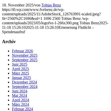
18. November 2025
/
von
Tobias Benz
https://i0.wp.com/www.fvelsenz.de/wp-
content/uploads/2025/11/AdobeStock_126763991-scaled.jpeg?
fit=2560%2C1696&ssl=1
1696
2560
Tobias Benz
/wp-
content/uploads/2023/05/logofve-1-266x300.png
Tobias Benz
2025-
11-18 15:26:10
2025-11-18 15:26:10
Erneuerung Flutlicht –
Spendenaufruf
Archiv
Februar 2026
November 2025
September 2025
Juni 2025
April 2025
März 2025
Januar 2025
Dezember 2024
September 2024
Juni 2024
Mai 2024
April 2024
März 2024
Februar 2024